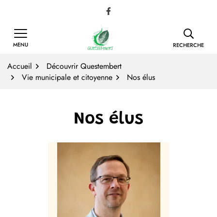
Gestion des traceurs
Aller
Lien vers le compte Facebook
au
contenu
MENU
RECHERCHE
Accueil
Découvrir Questembert
Vie municipale et citoyenne
Nos élus
Nos élus
Liste des élus