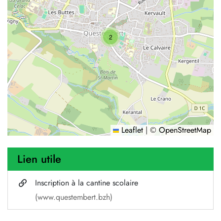
2
Leaflet
|
©
OpenStreetMap
Lien utile
Inscription à la cantine scolaire
(www.questembert.bzh)