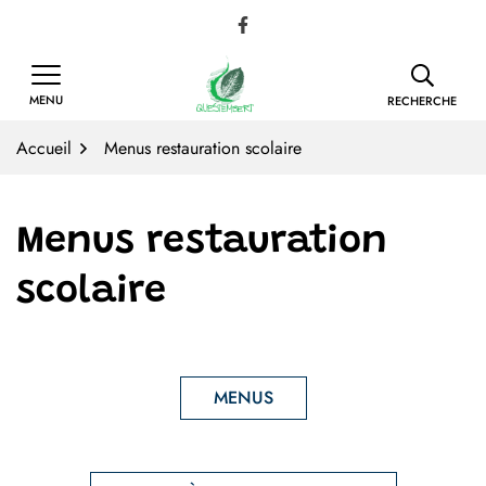
Gestion des traceurs
Aller
Lien vers le compte Facebook
au
contenu
MENU
RECHERCHE
Accueil
Menus restauration scolaire
Menus restauration
scolaire
MENUS