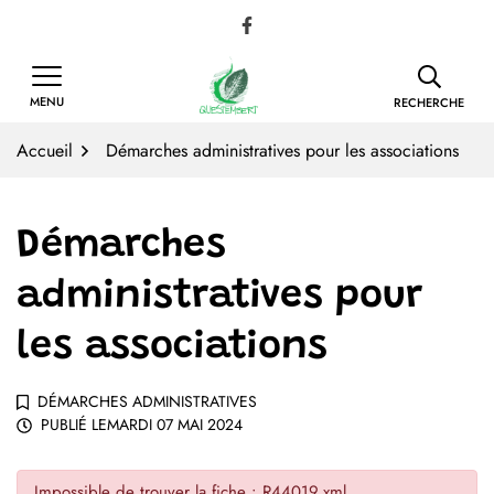
Gestion des traceurs
Aller
Lien vers le compte Facebook
au
contenu
MENU
RECHERCHE
Accueil
Démarches administratives pour les associations
Démarches
administratives pour
les associations
DÉMARCHES ADMINISTRATIVES
PUBLIÉ LE
MARDI 07 MAI 2024
Impossible de trouver la fiche : R44019.xml