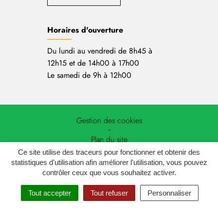
Horaires d'ouverture
Du lundi au vendredi de 8h45 à
12h15 et de 14h00 à 17h00
Le samedi de 9h à 12h00
Gestion des cookies
Plan du site
Ce site utilise des traceurs pour fonctionner et obtenir des
Mentions légales
statistiques d'utilisation afin améliorer l'utilisation, vous pouvez
contrôler ceux que vous souhaitez activer.
Politique de confidentialité
Tout accepter
Tout refuser
Personnaliser
Accessibilité : non conforme