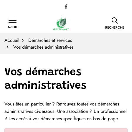
Gestion des traceurs
Aller
Lien vers le compte Facebook
au
contenu
MENU
RECHERCHE
Accueil
Démarches et services
Vos démarches administratives
Vos démarches
administratives
Vous êtes un particulier ? Retrouvez toutes vos démarches
Liste des démarches
administratives ci-dessous. Une association ? Un professionnel
? Les accès à vos démarches spécifiques en bas de page.