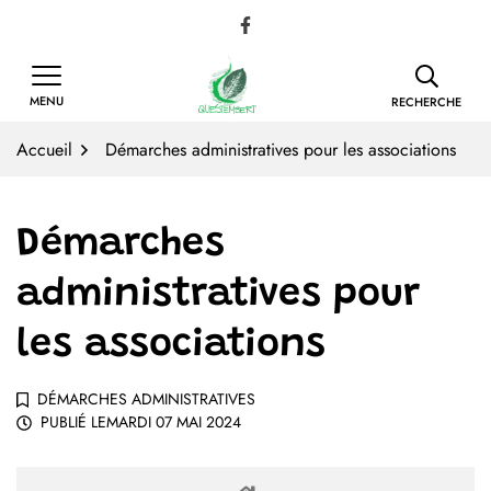
Gestion des traceurs
Aller
Lien vers le compte Facebook
au
contenu
MENU
RECHERCHE
Accueil
Démarches administratives pour les associations
Démarches
administratives pour
les associations
DÉMARCHES ADMINISTRATIVES
PUBLIÉ LE
MARDI 07 MAI 2024