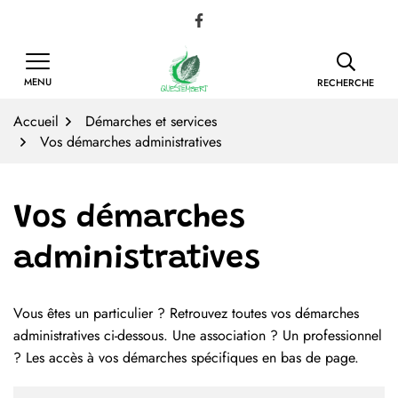
Gestion des traceurs
Aller
Lien vers le compte Facebook
au
contenu
MENU
RECHERCHE
Accueil
Démarches et services
Vos démarches administratives
Vos démarches
administratives
Vous êtes un particulier ? Retrouvez toutes vos démarches
Liste des démarches
administratives ci-dessous. Une association ? Un professionnel
? Les accès à vos démarches spécifiques en bas de page.