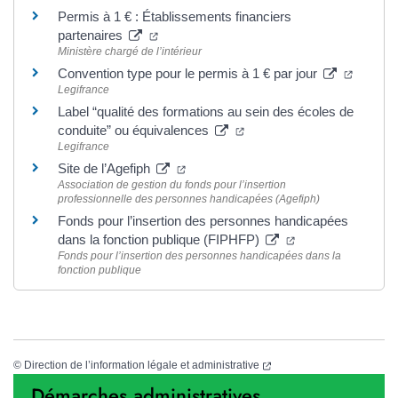
Permis à 1 € : Établissements financiers
(nouvelle fenêtre)
partenaires
Ministère chargé de l’intérieur
(nouvell
Convention type pour le permis à 1 € par jour
Legifrance
Label “qualité des formations au sein des écoles de
(nouvelle fenêtre)
conduite” ou équivalences
Legifrance
(nouvelle fenêtre)
Site de l’Agefiph
Association de gestion du fonds pour l’insertion
professionnelle des personnes handicapées (Agefiph)
Fonds pour l’insertion des personnes handicapées
(nouvelle fenêtre)
dans la fonction publique (FIPHFP)
Fonds pour l’insertion des personnes handicapées dans la
fonction publique
(nouvelle fenêtre)
©
Direction de l’information légale et administrative
Démarches administratives