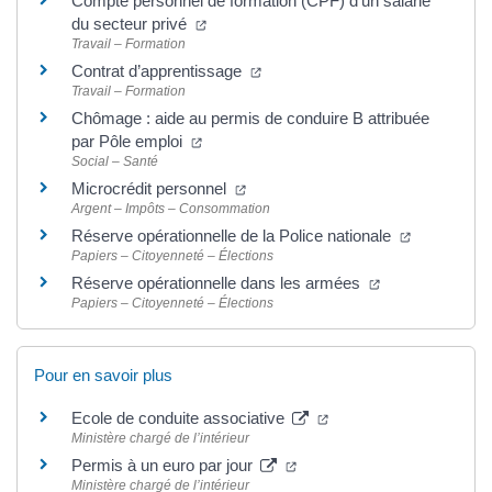
Compte personnel de formation (CPF) d’un salarié
(nouvelle fenêtre)
du secteur privé
Travail – Formation
(nouvelle fenêtre)
Contrat d’apprentissage
Travail – Formation
Chômage : aide au permis de conduire B attribuée
(nouvelle fenêtre)
par Pôle emploi
Social – Santé
(nouvelle fenêtre)
Microcrédit personnel
Argent – Impôts – Consommation
(nouvelle f
Réserve opérationnelle de la Police nationale
Papiers – Citoyenneté – Élections
(nouvelle fenêtr
Réserve opérationnelle dans les armées
Papiers – Citoyenneté – Élections
Pour en savoir plus
(nouvelle fenêtre)
Ecole de conduite associative
Ministère chargé de l’intérieur
(nouvelle fenêtre)
Permis à un euro par jour
Ministère chargé de l’intérieur