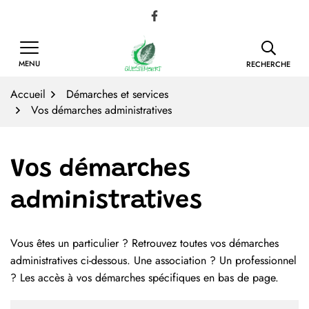
Gestion des traceurs
Aller
Lien vers le compte Facebook
au
contenu
MENU
RECHERCHE
Accueil
Démarches et services
Vos démarches administratives
Vos démarches
administratives
Vous êtes un particulier ? Retrouvez toutes vos démarches
Liste des démarches
administratives ci-dessous. Une association ? Un professionnel
? Les accès à vos démarches spécifiques en bas de page.