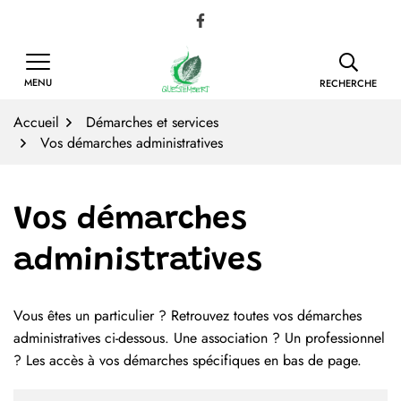
Gestion des traceurs
Aller
Lien vers le compte Facebook
au
contenu
MENU
RECHERCHE
Accueil
Démarches et services
Vos démarches administratives
Vos démarches
administratives
Vous êtes un particulier ? Retrouvez toutes vos démarches
Liste des démarches
administratives ci-dessous. Une association ? Un professionnel
? Les accès à vos démarches spécifiques en bas de page.