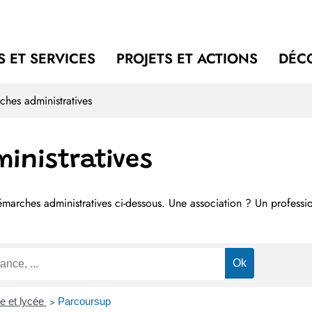
 ET SERVICES
PROJETS ET ACTIONS
DÉC
hes administratives
inistratives
démarches administratives ci-dessous. Une association ? Un profess
e et lycée
>
Parcoursup