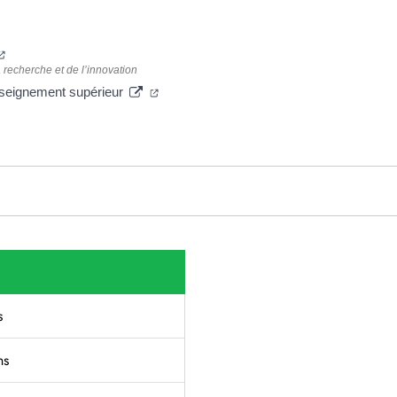
re)
(nouvelle fenêtre)
 recherche et de l’innovation
(nouvelle fenêtre)
enseignement supérieur
re)
le fenêtre)
s
ns