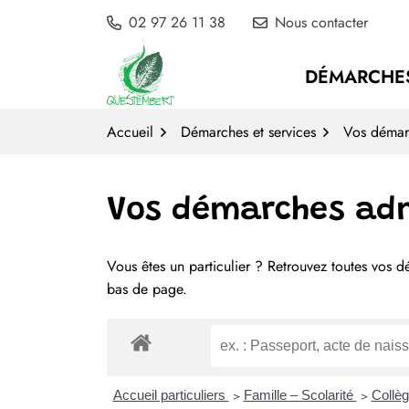
Gestion des traceurs
Aller
02 97 26 11 38
Nous contacter
au
contenu
DÉMARCHES
Accueil
Démarches et services
Vos démarc
Vos démarches adm
Vous êtes un particulier ? Retrouvez toutes vos 
Liste des démarches
bas de page.
Accueil particuliers
>
Famille – Scolarité
>
Collèg