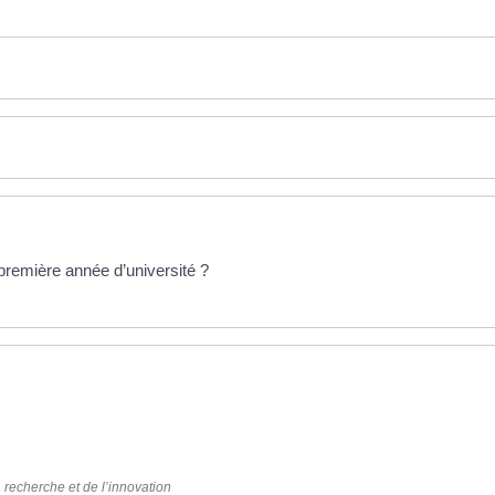
 première année d’université ?
e fenêtre)
 fenêtre)
 recherche et de l’innovation