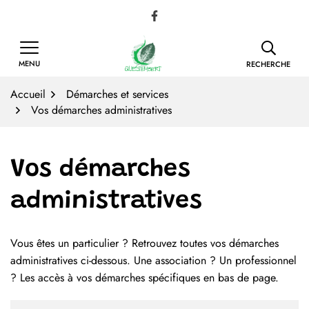
Gestion des traceurs
Aller
Lien vers le compte Facebook
au
contenu
MENU
RECHERCHE
Accueil
Démarches et services
Vos démarches administratives
Vos démarches
administratives
Vous êtes un particulier ? Retrouvez toutes vos démarches
Liste des démarches
administratives ci-dessous. Une association ? Un professionnel
? Les accès à vos démarches spécifiques en bas de page.