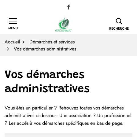
Gestion des traceurs
Aller
Lien vers le compte Facebook
au
contenu
MENU
RECHERCHE
Accueil
Démarches et services
Vos démarches administratives
Vos démarches
administratives
Vous êtes un particulier ? Retrouvez toutes vos démarches
Liste des démarches
administratives ci-dessous. Une association ? Un professionnel
? Les accès à vos démarches spécifiques en bas de page.